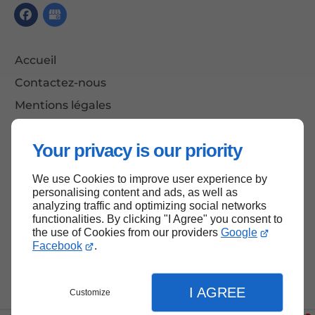
Accueil
Contactez-nous
Mentions légales
Plan du site
Your privacy is our priority
We use Cookies to improve user experience by
Haut de page
personalising content and ads, as well as
analyzing traffic and optimizing social networks
functionalities. By clicking "I Agree" you consent to
the use of Cookies from our providers
Google
Facebook
.
I AGREE
Customize