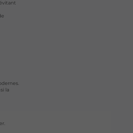
évitant
de
odernes.
si la
er.