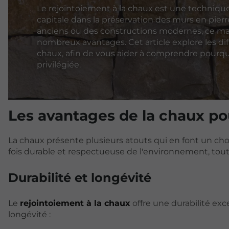
Le rejointoiement à la chaux est une techniqu
capitale dans la préservation des murs en pier
anciens ou des constructions modernes, ce ma
nombreux avantages. Cet article explore les dif
chaux, afin de vous aider à comprendre pourqu
privilégiée.
Les avantages de la chaux po
La chaux présente plusieurs atouts qui en font un cho
fois durable et respectueuse de l'environnement, tout
Durabilité et longévité
Le
rejointoiement à la chaux
offre une durabilité ex
longévité :