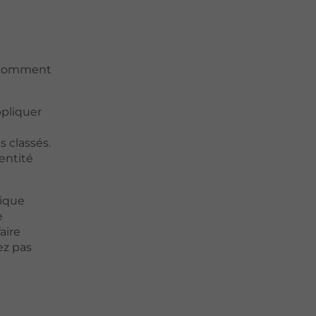
i comment
ppliquer
 classés.
dentité
nique
e
aire
sez pas