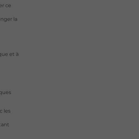
er ce
nger la
que et à
lques
c les
tant