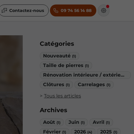
Contactez-nous
09 74 56 14 88
Catégories
Nouveauté
(1)
Taille de pierres
(1)
Rénovation intérieure / extérieure
(1
Clôtures
Carrelages
(1)
(1)
Tous les articles
Archives
Août
Juin
Avril
(1)
(1)
(1)
Février
2026
2025
(1)
(4)
(1)