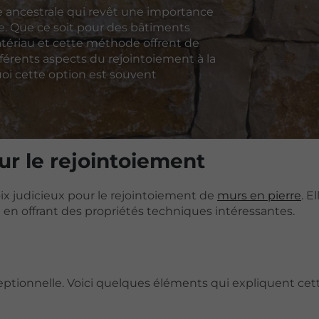
e ancestrale qui revêt une importance
re. Que ce soit pour des bâtiments
tériau et cette méthode offrent de
férents aspects du rejointoiement à la
oi cette option est souvent
ur le rejointoiement
ix judicieux pour le rejointoiement de
murs en pierre
. E
 en offrant des propriétés techniques intéressantes.
ceptionnelle. Voici quelques éléments qui expliquent cet