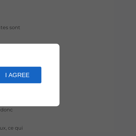
ntes sont
rer une
tenir la
face pour
I AGREE
t donc
ux, ce qui